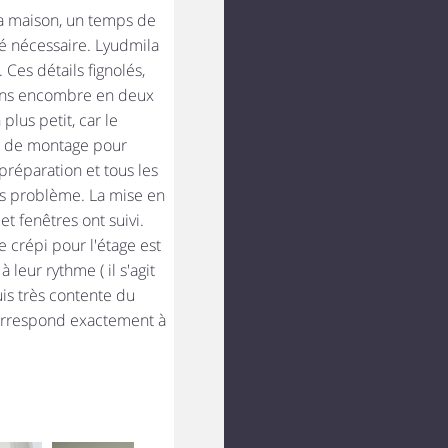
la maison, un temps de
té nécessaire. Lyudmila
Ces détails fignolés,
sans encombre en deux
lus petit, car le
rs de montage pour
réparation et tous les
s problème. La mise en
et fenêtres ont suivi.
e crépi pour l'étage est
 leur rythme ( il s'agit
uis très contente du
 correspond exactement à