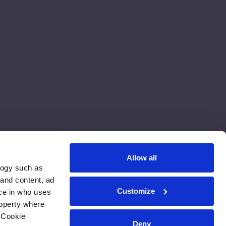
Allow all
logy such as
 and content, ad
Customize
ce in who uses
roperty where
 Cookie
Deny