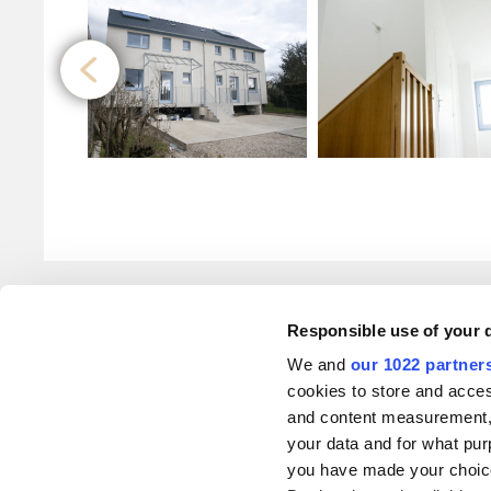
Responsible use of your 
1
2
3
4
5
6
We and
our 1022 partner
cookies to store and acces
and content measurement,
your data and for what pur
you have made your choice