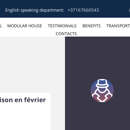
English speaking department:
+37167660543
G
MODULAR HOUSE
TESTIMONIALS
BENEFITS
TRANSPORT
CONTACTS
ison en février