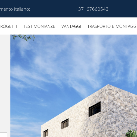
mento Italiano:
+37167660543
PROGETTI
TESTIMONIANZE
VANTAGGI
TRASPORTO E MONTAGG