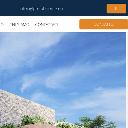
infoit@prefabhome.eu
It
CONTATTO
IO
CHI SIAMO
CONTATTACI