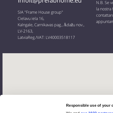
infoit@prefabhome.eu
N.B. Se vo
la nostra
SIA "Frame House group"
contattar
Cielavu iela 16,
appunta
Kalngale, Carnikavas pag., Ādažu nov.,
LV-2163,
LatviaReg./VAT: LV40003518117
Responsible use of your 