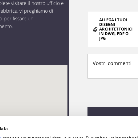
lete visitare il nostro ufficio e
 fabbrica, vi preghiamo di
ci per fissare un
ALLEGA I TUOI
DISEGNI
mento.
ARCHITETTONICI
IN DWG, PDF O
JPG
data