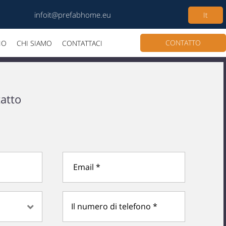
infoit@prefabhome.eu
It
CONTATTO
IO
CHI SIAMO
CONTATTACI
atto