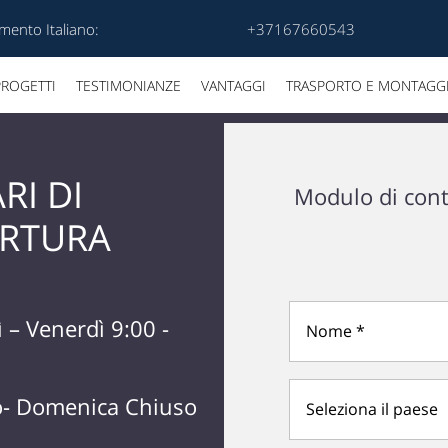
mento Italiano:
+37167660543
PROGETTI
TESTIMONIANZE
VANTAGGI
TRASPORTO E MONTAGG
RI DI
Modulo di cont
RTURA
 – Venerdì 9:00 -
o- Domenica Chiuso
Seleziona il paese