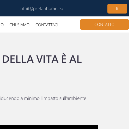
infoit@prefabhome.eu
It
CONTATTO
IO
CHI SIAMO
CONTATTACI
DELLA VITA È AL
riducendo a minimo l’impatto sull’ambiente.