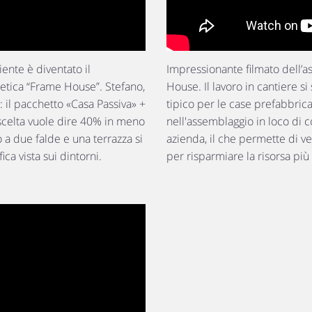
liente è diventato il
Impressionante filmato dell’
getica “Frame House”. Stefano,
House. Il lavoro in cantiere s
a: il pacchetto «Casa Passiva» +
tipico per le case prefabbrica
a scelta vuole dire 40% in meno
nell'assemblaggio in loco di
o a due falde e una terrazza si
azienda, il che permette di v
ica vista sui dintorni.
per risparmiare la risorsa più