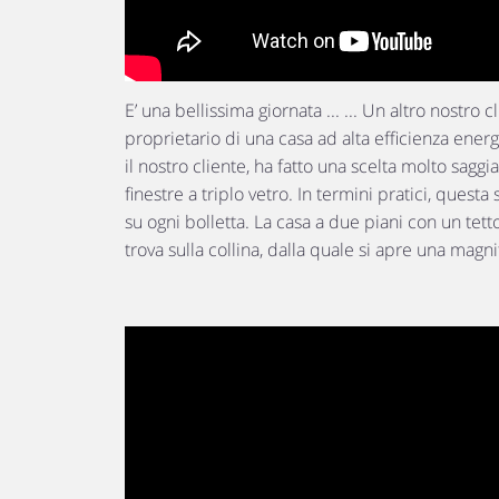
E’ una bellissima giornata ... ... Un altro nostro c
proprietario di una casa ad alta efficienza ener
il nostro cliente, ha fatto una scelta molto saggi
finestre a triplo vetro. In termini pratici, quest
su ogni bolletta. La casa a due piani con un tett
trova sulla collina, dalla quale si apre una magnif